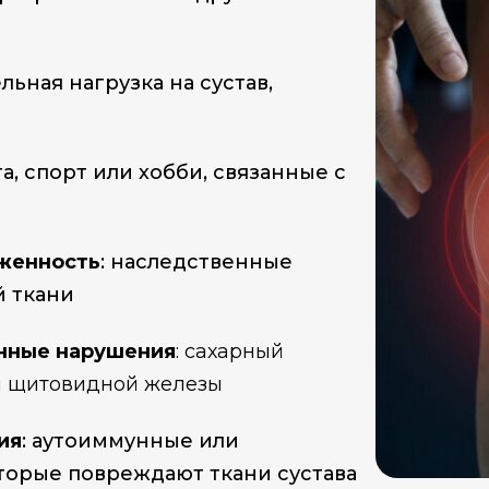
льная нагрузка на сустав,
та, спорт или хобби, связанные с
женность
: наследственные
 ткани
нные нарушения
: сахарный
я щитовидной железы
ия
: аутоиммунные или
торые повреждают ткани сустава