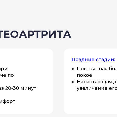
ТЕОАРТРИТА
Поздние стадии:
при
Постоянная бол
ме по
покое
Нарастающая д
з 20-30 минут
увеличение ег
омфорт
и