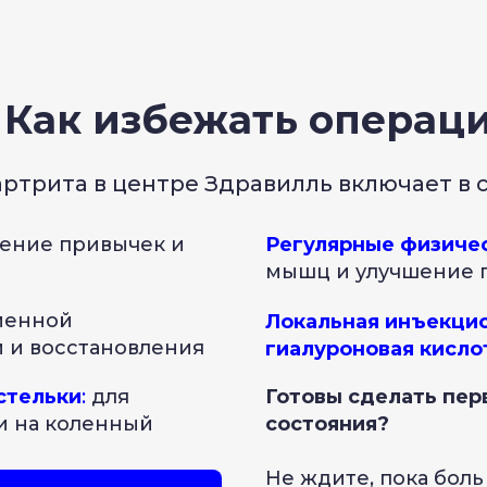
 Как избежать операц
ртрита в центре Здравилль включает в с
ение привычек и
Регулярные физиче
мышц и улучшение 
менной
Локальная инъекцио
 и восстановления
гиалуроновая кисло
стельки
:
для
Готовы сделать пер
и на коленный
состояния?
Не ждите, пока бол