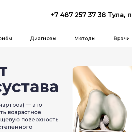
+7 487 257 37 38
Тула, п
риём
Диагнозы
Методы
Врачи
т
сустава
нартроз) — это
ть возрастное
ящевую поверхность
остепенного