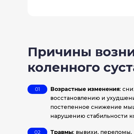
Причины возни
коленного суст
Возрастные изменения
: сн
01
восстановлению и ухудшен
постепенное снижение мыш
нарушению стабильности ко
Травмы
: вывихи, переломы,
02