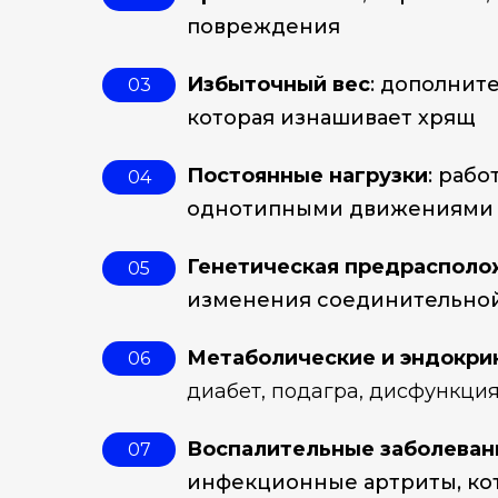
повреждения
Избыточный вес
: дополните
03
которая изнашивает хрящ
Постоянные нагрузки
: рабо
04
однотипными движениями
Генетическая предрасполо
05
изменения соединительной
Метаболические и эндокри
06
диабет, подагра, дисфункци
Воспалительные заболеван
07
инфекционные артриты, ко