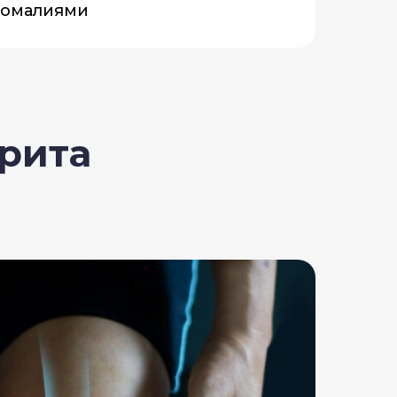
номалиями
рита