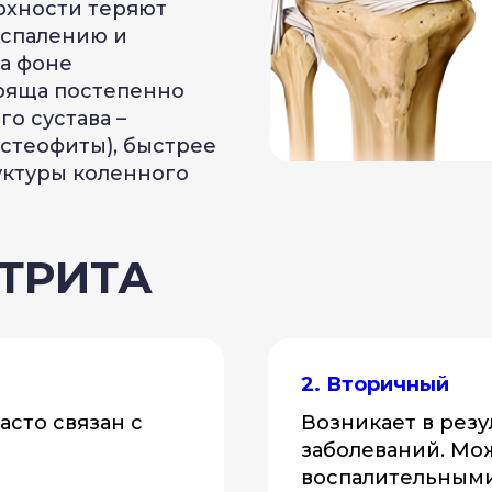
рхности теряют
воспалению и
а фоне
ряща постепенно
о сустава –
остеофиты), быстрее
уктуры коленного
ТРИТА
2. Вторичный
асто связан с
Возникает в резу
заболеваний. Мо
воспалительным