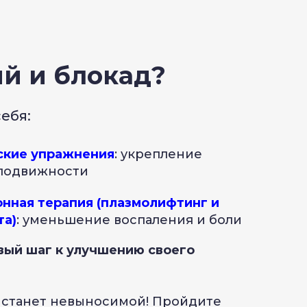
ий и блокад?
ебя:
ские упражнения
: укрепление
подвижности
нная терапия (плазмолифтинг и
та)
: уменьшение воспаления и боли
вый шаг к улучшению своего
ь станет невыносимой! Пройдите