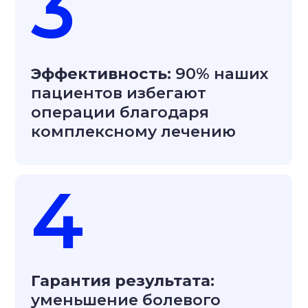
включает в себя нейро-
ортопедическую диагностику,
анализ результатов МРТ и
составление комплексного плана
лечения
Записаться на приём за 3 900₽
Что вас ожидает
на приёме врача?