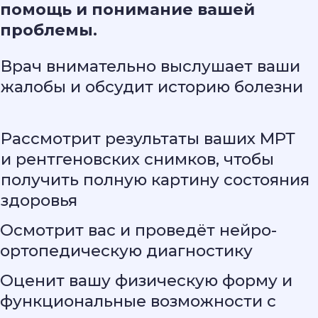
гиалуроновой
кислоты
Мягкие мануальные
техники
SIS-терапия
магнит высокой
интенсивности
HILT-терапия
лазер высокой интенсивности