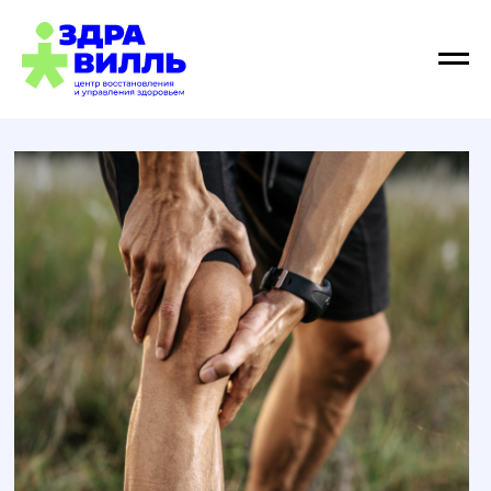
Болит колено?
Давайте найдем
причину!
Игнорирование болей в колене