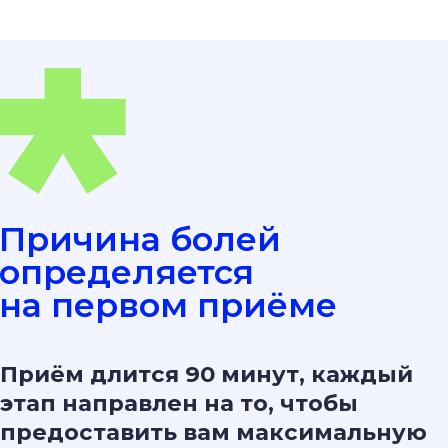
Кинезиотерапия
декомпрессионные
упражнения на
реабилитационных
тренажерах
Плазмолифтинг/
PRP-терапия
Ударно-волновая терапия
сеансы аппаратного лечения
Инъекции