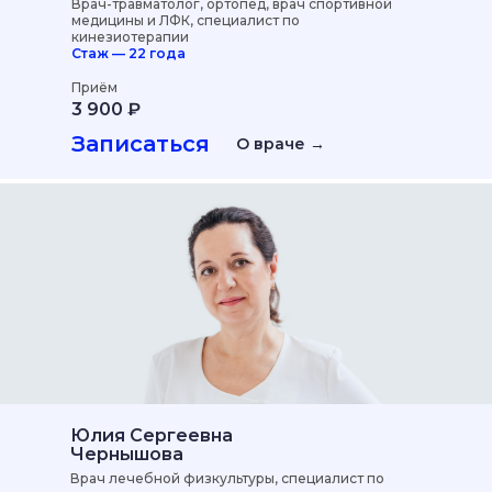
Врач-травматолог, ортопед, врач спортивной
медицины и ЛФК, специалист по
кинезиотерапии
8:00 – 21:00
Стаж — 22 года
Понедельник — пятница
Приём
8:00 – 20:00
3 900 ₽
Суббота
Записаться
О враче →
8:00 – 18:00
Воскресенье
Юлия Сергеевна
Чернышова
Врач лечебной физкультуры, специалист по