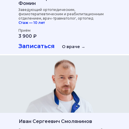
Фомин
Заведующий ортопедическим,
физиотерапевтическим и реабилитационным
отделением, врач-травматолог, ортопед
Стаж — 10 лет
Приём
Не спешите
3 900 ₽
уходить —
Записаться
О враче →
мы знаем как вам
помочь
Получить консультацию
Работаем каждый
Иван Сергеевич Смолянинов
день