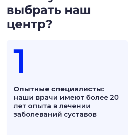
2
Индивидуальный подход
:
мы разрабатываем план
лечения, учитывая ваши
особенности
3
Эффективность
: 90% наших
пациентов избегают
операции благодаря
комплексному лечению