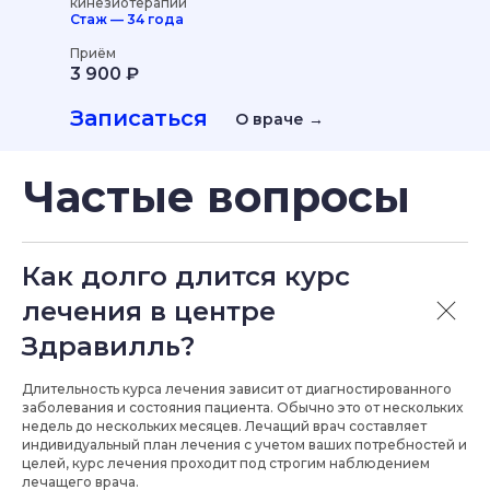
кинезиотерапии
Стаж — 34 года
Приём
3 900 ₽
Записаться
О враче →
Рутуб
Вконтакте
Телеграм
Как долго длится курс
Сотрудничество
Лицензии
лечения в центре
Здравилль?
© Центр восстановления и управления здоровьем Здравилль
Длительность курса лечения зависит от диагностированного
Юридическое лицо:
Общество с ограниченной ответственностью «ТКС».
заболевания и состояния пациента. Обычно это от нескольких
Юридический адрес:
300041, г. Тула, пр-т Ленина, д.35, пом.1, эт.2, оф.
недель до нескольких месяцев. Лечащий врач составляет
203,204. ИНН/КПП:
7107134722 / 710701001. ОГРН:
1197154018050. Лицензия
на осуществление медицинской деятельности:
ЛО-71-01-002245 от 20
индивидуальный план лечения с учетом ваших потребностей и
мая 2020 г.
целей, курс лечения проходит под строгим наблюдением
Политика конфиденциальности
Правила предоставление услуг
лечащего врача.