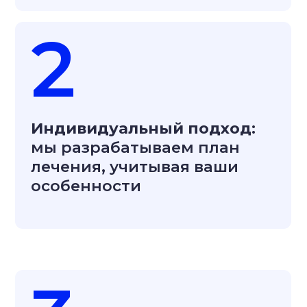
4
Гарантия результата:
уменьшение болевого
синдрома, возвращение
подвижности за два этапа
лечения
Не ждите пока
станет хуже,
запишитесь
на приём сейчас
Приём длится 90 минут,